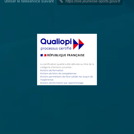
utiliser le téléservice suivant :
https://sve.jeunesse-sports.gouv.fr