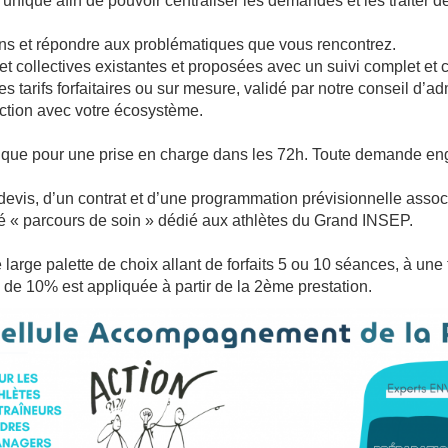
ique afin de pouvoir centraliser les demandes et les traiter de
oins et répondre aux problématiques que vous rencontrez.
 et collectives existantes et proposées avec un suivi complet et c
 tarifs forfaitaires ou sur mesure, validé par notre conseil d’adm
action avec votre écosystème.
nique pour une prise en charge dans les 72h. Toute demande en
 devis, d’un contrat et d’une programmation prévisionnelle assoc
sé « parcours de soin » dédié aux athlètes du Grand INSEP.
large palette de choix allant de forfaits 5 ou 10 séances, à une ta
 de 10% est appliquée à partir de la 2ème prestation.