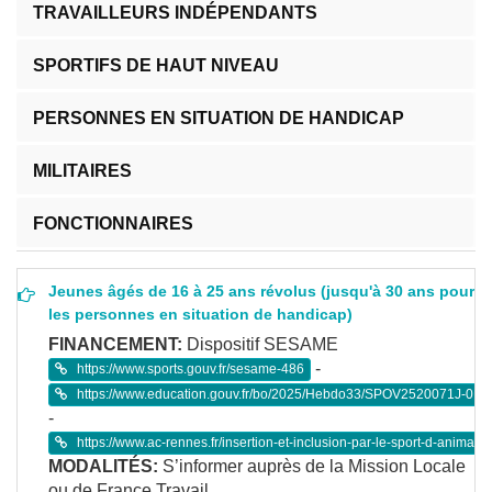
TRAVAILLEURS INDÉPENDANTS
SPORTIFS DE HAUT NIVEAU
PERSONNES EN SITUATION DE HANDICAP
MILITAIRES
FONCTIONNAIRES
Jeunes âgés de 16 à 25 ans révolus (jusqu'à 30 ans pour
les personnes en situation de handicap)
FINANCEMENT:
Dispositif SESAME
-
https://www.sports.gouv.fr/sesame-486
https://www.education.gouv.fr/bo/2025/Hebdo33/SPOV2520071J-0
-
https://www.ac-rennes.fr/insertion-et-inclusion-par-le-sport-d-animat
MODALITÉS:
S’informer auprès de la Mission Locale
ou de France Travail.