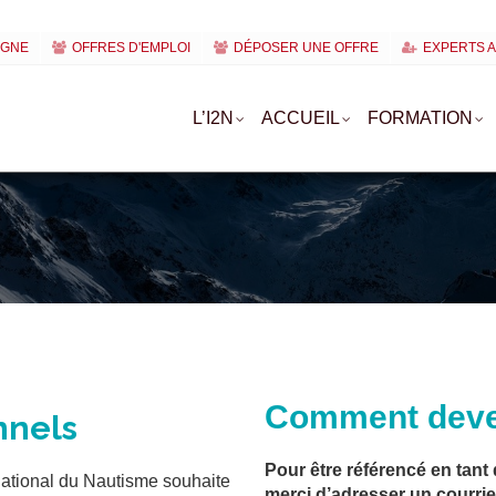
IGNE
OFFRES D'EMPLOI
DÉPOSER UNE OFFRE
EXPERTS 
L’I2N
ACCUEIL
FORMATION
Comment deven
nnels
Pour être référencé en tant
National du Nautisme souhaite
merci d’adresser un courrie