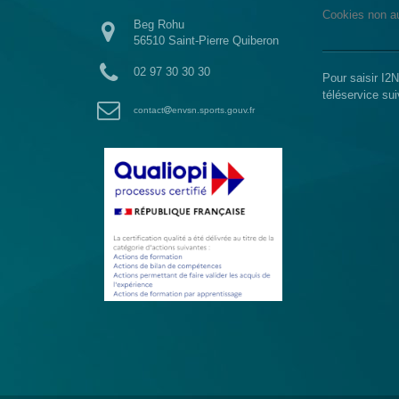
Cookies non au
Beg Rohu
56510 Saint-Pierre Quiberon
02 97 30 30 30
Pour saisir I2
téléservice su
contact
envsn.sports.gouv.fr