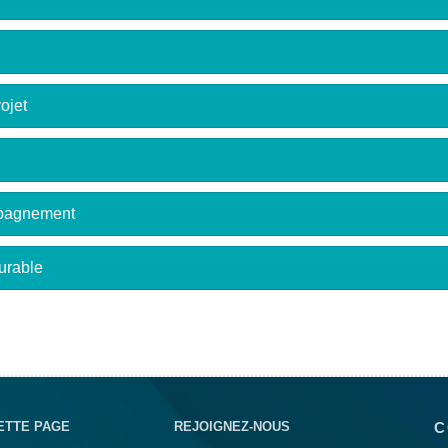
ojet
mpagnement
urable
ETTE PAGE
REJOIGNEZ-NOUS
C