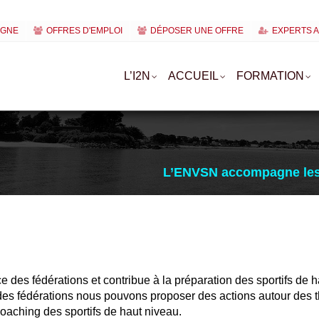
IGNE
OFFRES D'EMPLOI
DÉPOSER UNE OFFRE
EXPERTS 
L’I2N
ACCUEIL
FORMATION
L’ENVSN accompagne les 
des fédérations et contribue à la préparation des sportifs de
es fédérations nous pouvons proposer des actions autour des th
 coaching des sportifs de haut niveau.