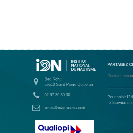
PARTAGEZ C
Cookies non au
Beg Rohu
56510 Saint-Pierre Quiberon
02 97 30 30 30
Pour saisir I2
téléservice su
contact
envsn.sports.gouv.fr