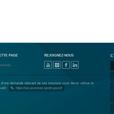
ETTE PAGE
REJOIGNEZ-NOUS
C
torisés
N d’une demande relevant de ses missions vous devez utiliser le
ivant :
https://sve.jeunesse-sports.gouv.fr